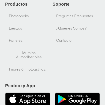
Productos
Soporte
Photobooks
Preguntas Frecuentes
Lienzos
¿Quiénes Somos?
Paneles
Contacto
Murales
Autoadheribles
Impresión Fotográfica
Picdoozy App