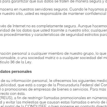
para garantizar que sus datos se traten de manera segura y d
almacena en nuestros servidores seguros. Cuando le hayamos 
e nuestro sitio, usted es responsable de mantener confidenci
ravés de Internet no es completamente segura. Aunque hacemos
idad de los datos que usted trasmite a nuestro sitio; cualquie
s procedimientos y características de seguridad estrictos para
mación personal a cualquier miembro de nuestro grupo, lo que 
responsable, o una sociedad matriz o a cualquier sociedad de
tículo 36 de la Ley.
s datos personales
 de su información personal, le ofrecemos los siguientes medio
 Publicidad, que está a cargo de la Procuraduría Federal del Co
d o promociones de empresas de bienes o servicios. Para más i
recto con ésta.
(REUS), a fin de restringir llamadas promocionales en números pa
 y evitar las molestias que causan estas llamadas o envío de i
r el portal de la CONDUSEF, o bien ponerse en contacto directo