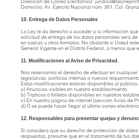
Dirección de Correo Electrónico: juridico@seyneprint
Domicilio: Av. Ejército Nacional núm. 351, Col. Gran
10. Entrega de Datos Personales
La Ley le da derecho a acceder a la información qu
solicitud de entrega de los datos personales será de
en copias u otros formatos. No obstante si Usted reit
General Vigente en el Distrito Federal, a menos que 
11. Modificaciones al Aviso de Privacidad.
Nos reservamos el derecho de efectuar en cualquier
legislativas, políticas internas o nuevos requerimient
Estas modificaciones estarán disponibles al público 
a) Anuncios visibles en nuestro establecimiento.
b) Trípticos o folletos disponibles en nuestros establ
c) En nuestra página de internet (sección Aviso de P
d) O se puede hacer llegar al último correo electrón
12. Responsables para presentar quejas y denunci
Si considera que su derecho de protección de datos
respuestas, presume que en el tratamiento de tus dat