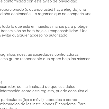
e conformidad con este aviso de privacidad.
proporcionado (o cuando usted haya elegido) una
al dicha contraseña. Le rogamos que no comparta una
 todo lo que está en nuestras manos para proteger
r transmisión se hará bajo su responsabilidad. Una
 evitar cualquier acceso no autorizado.
significa; nuestras sociedades controladoras,
l mismo grupo responsable que opere bajo los mismos
s:
nsumidor, con la finalidad de que sus datos
nformación sobre este registro, puede consultar el
rticulares (fijo o móvil), laborales o correo
nformación de las Instituciones Financieras. Para
 con ésta.