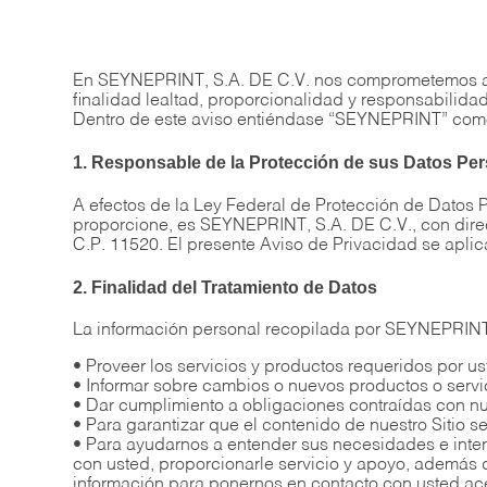
En SEYNEPRINT, S.A. DE C.V. nos comprometemos a pro
finalidad lealtad, proporcionalidad y responsabilida
Dentro de este aviso entiéndase “SEYNEPRINT” co
1. Responsable de la Protección de sus Datos Per
A efectos de la Ley Federal de Protección de Datos P
proporcione, es SEYNEPRINT, S.A. DE C.V., con dire
C.P. 11520. El presente Aviso de Privacidad se apl
2. Finalidad del Tratamiento de Datos
La información personal recopilada por SEYNEPRINT 
• Proveer los servicios y productos requeridos por us
• Informar sobre cambios o nuevos productos o serv
• Dar cumplimiento a obligaciones contraídas con nue
• Para garantizar que el contenido de nuestro Sitio 
• Para ayudarnos a entender sus necesidades e inte
con usted, proporcionarle servicio y apoyo, además d
información para ponernos en contacto con usted ace