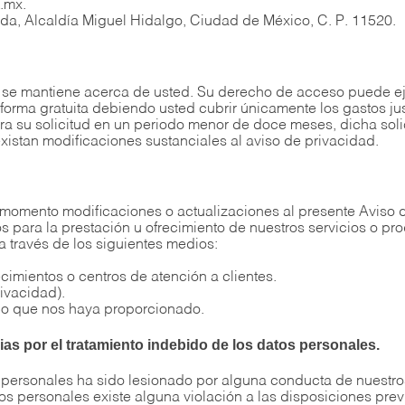
.mx.
ada, Alcaldía Miguel Hidalgo, Ciudad de México, C. P. 11520.
e se mantiene acerca de usted. Su derecho de acceso puede ej
 forma gratuita debiendo usted cubrir únicamente los gastos ju
era su solicitud en un periodo menor de doce meses, dicha soli
existan modificaciones sustanciales al aviso de privacidad.
 momento modificaciones o actualizaciones al presente Aviso 
os para la prestación u ofrecimiento de nuestros servicios o pr
a través de los siguientes medios:
ecimientos o centros de atención a clientes.
rivacidad).
ico que nos haya proporcionado.
as por el tratamiento indebido de los datos personales.
 personales ha sido lesionado por alguna conducta de nuestr
os personales existe alguna violación a las disposiciones prev