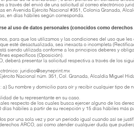
 a través del envió de una solicitud al correo electrónico jur
s en Avenida Ejército Nacional #351, Colonia Granada, Alcal
ras, en días hábiles según corresponda.
nerse al uso de datos personales (conocidos como derecho
s, para que los utilizamos y las condiciones del uso que les
que esté desactualizada, sea inexacta o incompleta (Rectificac
á siendo utilizada conforme a los principios deberes y obliga
ines específicos (Oposición).
, deberá presentar la solicitud respectiva a través de los sig
ectrónico: juridico@seyneprint.mx
Ejército Nacional núm. 351, Col. Granada, Alcaldía Miguel Hid
: a) Su nombre y domicilio para oír y recibir cualquier tipo de 
lidad de tu representante en su caso.
nales respecto de los cuales busca ejercer alguno de los dere
 días hábiles a partir de su recepción y 15 días hábiles más pa
os por una sola vez y por un periodo igual cuando así se just
los derechos ARCO, así como atender cualquier duda que pudiera