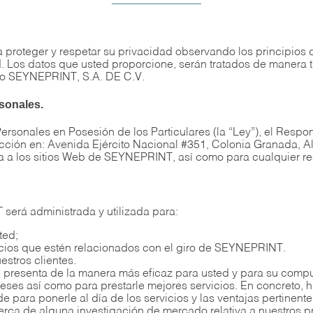
teger y respetar su privacidad observando los principios de 
d. Los datos que usted proporcione, serán tratados de manera 
mo SEYNEPRINT, S.A. DE C.V.
sonales.
ersonales en Posesión de los Particulares (la “Ley”), el Respo
cción en: Avenida Ejército Nacional #351, Colonia Granada, A
ica a los sitios Web de SEYNEPRINT, así como para cualquier 
será administrada y utilizada para:
ted;
icios que estén relacionados con el giro de SEYNEPRINT.
stros clientes.
se presenta de la manera más eficaz para usted y para su comp
reses así como para prestarle mejores servicios. En concreto
e para ponerle al día de los servicios y las ventajas pertinen
rca de alguna investigación de mercado relativa a nuestros pr