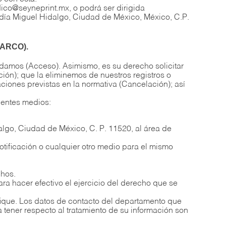
idico@seyneprint.mx, o podrá ser dirigida
día Miguel Hidalgo, Ciudad de México, México, C.P.
s ARCO).
 damos (Acceso). Asimismo, es su derecho solicitar
ión); que la eliminemos de nuestros registros o
ciones previstas en la normativa (Cancelación); así
uientes medios:
algo, Ciudad de México, C. P. 11520, al área de
notificación o cualquier otro medio para el mismo
chos.
ra hacer efectivo el ejercicio del derecho que se
ifique. Los datos de contacto del departamento que
 tener respecto al tratamiento de su información son